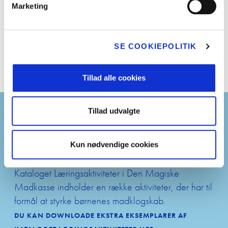
Det er en god ide at inddrage forældrene i arbejdet
Marketing
med Den Magiske Madkasse . Opfordr dine elever
Slip kreativ
til at fortælle om Supergnaskerne derhjemme - og til
at tale om, hvad de kan lide og gerne vil have med
Skolemælks
SE COOKIEPOLITIK
i deres madpakke.
Skolemælke
Tillad alle cookies
Årets mælke
Tillad udvalgte
Læringsaktiviteter om
Seminar: Sæ
den gode tri
Madklogskab
Kun nødvendige cookies
klassen
Kataloget Læringsaktiviteter i Den Magiske
Tilmelding 
Madkasse indholder en række aktiviteter, der har til
formål at styrke børnenes madklogskab.
Om Edutain
DU KAN DOWNLOADE EKSTRA EKSEMPLARER AF