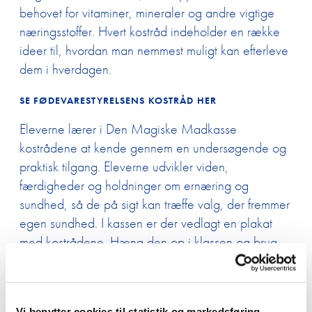
behovet for vitaminer, mineraler og andre vigtige
næringsstoffer. Hvert kostråd indeholder en række
ideer til, hvordan man nemmest muligt kan efterleve
dem i hverdagen.
SE FØDEVARESTYRELSENS KOSTRÅD HER
Eleverne lærer i Den Magiske Madkasse
kostrådene at kende gennem en undersøgende og
Forside
praktisk tilgang. Eleverne udvikler viden,
færdigheder og holdninger om ernæring og
Undervisnin
sundhed, så de på sigt kan træffe valg, der fremmer
egen sundhed. I kassen er der vedlagt en plakat
Kammerate
med kostrådene. Hæng den op i klassen og brug
RO-BUDD
den som guideline.
Fantasi o
Gi’ madpakken en hånd
Monsterse
Vi benytter cookies til statistik og markedsføring