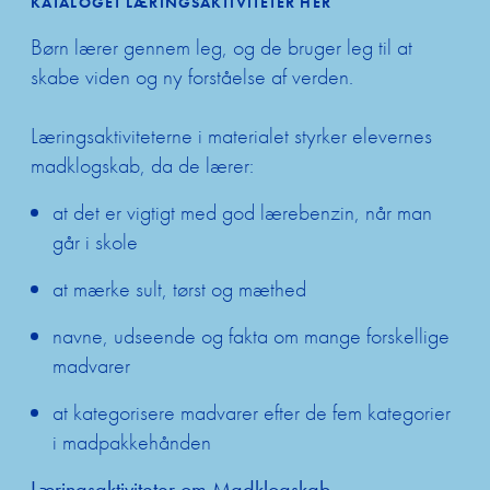
KATALOGET LÆRINGSAKTIVITETER HER
Kontakt
Børn lærer gennem leg, og de bruger leg til at
Udbetaling 
skabe viden og ny forståelse af verden.
trivselspul
Læringsaktiviteterne i materialet styrker elevernes
madklogskab, da de lærer:
at det er vigtigt med god lærebenzin, når man
går i skole
at mærke sult, tørst og mæthed
navne, udseende og fakta om mange forskellige
madvarer
at kategorisere madvarer efter de fem kategorier
i madpakkehånden
Læringsaktiviteter om Madklogskab