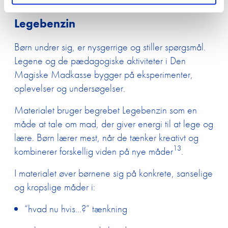
Legebenzin
Tilmelding 
Børn undrer sig, er nysgerrige og stiller spørgsmål.
Om Edutain
Legene og de pædagogiske aktiviteter i Den
Magiske Madkasse bygger på eksperimenter,
Kontakt
oplevelser og undersøgelser.
Udbetaling 
Materialet bruger begrebet Legebenzin som en
trivselspul
måde at tale om mad, der giver energi til at lege og
lære. Børn lærer mest, når de tænker kreativt og
13
kombinerer forskellig viden på nye måder
.
I materialet øver børnene sig på konkrete, sanselige
og kropslige måder i:
“hvad nu hvis…?” tænkning