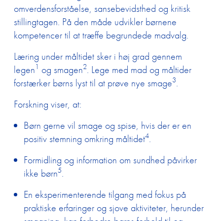
omverdensforståelse, sansebevidsthed og kritisk
stillingtagen. På den måde udvikler børnene
kompetencer til at træffe begrundede madvalg.
Læring under måltidet sker i høj grad gennem
1
2
legen
og smagen
. Lege med mad og måltider
3
forstærker børns lyst til at prøve nye smage
.
Forskning viser, at:
Børn gerne vil smage og spise, hvis der er en
4
positiv stemning omkring måltidet
.
Formidling og information om sundhed påvirker
5
ikke børn
.
En eksperimenterende tilgang med fokus på
praktiske erfaringer og sjove aktiviteter, herunder