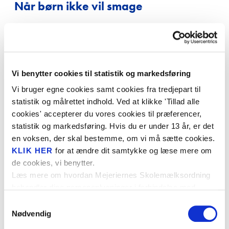
Når børn ikke vil smage
Kammerate
RO-BUDD
Det er ikke ualmindeligt at opleve børn, som ikke vil
smage eller spise visse fødevarer. I nogle tilfælde er
Fantasi o
der direkte tale om madneofobi, som er angst for
Monsterse
ukendte og nye madvarer.
Vi benytter cookies til statistik og markedsføring
Liv på la
Vi bruger egne cookies samt cookies fra tredjepart til
Når børn er i 2-5 årsalderen, begynder de at
ABC
statistik og målrettet indhold. Ved at klikke 'Tillad alle
9
kunne forholde sig kognitivt til madvarer
, og derfor
cookies' accepterer du vores cookies til præferencer,
bliver de ofte skeptiske over for mad, de ikke
Forårets 
statistik og markedsføring. Hvis du er under 13 år, er det
kender.
Vild.Vild
en voksen, der skal bestemme, om vi må sætte cookies.
KLIK HER
for at ændre dit samtykke og læse mere om
Børn skal have mulighed for at undersøge mad - og
Lær om h
de cookies, vi benytter.
måske fravælge den. Det skaber mulighed for, at
Den magi
Læs mere om hvordan Mejeriernes Skolemælksordning
børnenes nysgerrighed tager over, og mødet med
behandler dine personoplysninger i forbindelse med
Rekord i s
det nye bliver positivt.
cookies i
PRIVATLIVSPOLITIKKEN
.
Samtykkevalg
Lær om tr
Nødvendig
Børns leg og undersøgelser af forskellige teksturer i