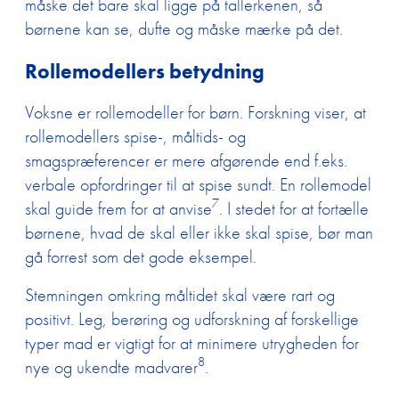
måske det bare skal ligge på tallerkenen, så
børnene kan se, dufte og måske mærke på det.
Rollemodellers betydning
Voksne er rollemodeller for børn. Forskning viser, at
rollemodellers spise-, måltids- og
smagspræferencer er mere afgørende end f.eks.
verbale opfordringer til at spise sundt. En rollemodel
7
skal guide frem for at anvise
. I stedet for at fortælle
børnene, hvad de skal eller ikke skal spise, bør man
gå forrest som det gode eksempel.
Stemningen omkring måltidet skal være rart og
positivt. Leg, berøring og udforskning af forskellige
Forside
typer mad er vigtigt for at minimere utrygheden for
8
nye og ukendte madvarer
.
Undervisnin