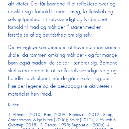
aktiviteter. Det får børnene til at reflektere over og
udvikle sig i forhold til mad, smag, fællesskab og
selvhjulpenhed. Et selvstændigt og lystbetonet
14
forhold til mad og måltider
starter med en
forståelse af og bevidsthed om sig selv.
Det er vigtige kompetencer at have når man starter i
skole, da rammen omkring måltidet - og for mange
børn også maden, de spiser - ændrer sig. Børnene
skal være parate til at træffe selvstændige valg og
handle selvhjulpent, når de går i skole - og det
hjælper legene og de pædagogiske aktiviteter i
materialet hen imod.
Kilder:
1. Ahlmann (2010); Bae, (2009); Brunosson (2012); Sepp,
Abrahamsson, & Fjellstrom (2006); Smidt (2012), 2. Wistoft &
Qvortrup (2018), 3. Demas, 1998; Sepp et al. (2006), 4.