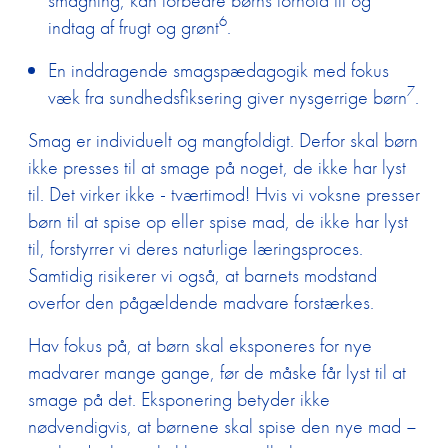
smagning, kan forbedre børns forhold til og
6
indtag af frugt og grønt
.
En inddragende smagspædagogik med fokus
7
væk fra sundhedsfiksering giver nysgerrige børn
.
Smag er individuelt og mangfoldigt. Derfor skal børn
ikke presses til at smage på noget, de ikke har lyst
til. Det virker ikke - tværtimod! Hvis vi voksne presser
børn til at spise op eller spise mad, de ikke har lyst
til, forstyrrer vi deres naturlige læringsproces.
Samtidig risikerer vi også, at barnets modstand
overfor den pågældende madvare forstærkes.
Hav fokus på, at børn skal eksponeres for nye
madvarer mange gange, før de måske får lyst til at
smage på det. Eksponering betyder ikke
nødvendigvis, at børnene skal spise den nye mad –