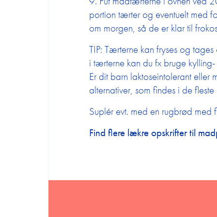
9. Put madtærterne i ovnen ved 200
klassen
portion tærter og eventuelt med fors
om morgen, så de er klar til frokos
Tilmelding til nyhedsbrev
TIP: Tærterne kan fryses og tages 
Om Edutainmenthuset
i tærterne kan du fx bruge kylling- 
Er dit barn laktoseintolerant elle
Kontakt
alternativer, som findes i de flest
Suplér evt. med en rugbrød med fi
Udbetaling af midler fra
trivselspuljen 2026
Find flere lækre opskrifter til 