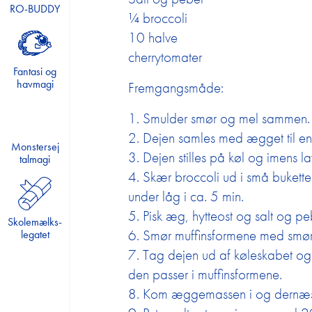
RO-BUDDY
¼ broccoli
Madpakkedysten
10 halve
Mission Min Krop
cherrytomater
Projekt Sund Skole
Fantasi og
havmagi
Fremgangsmåde:
Mælkehjørnet
1. Smulder smør og mel sammen.
2. Dejen samles med ægget til en k
Slip kreativiteten løs!
Monstersej
3. Dejen stilles på køl og imens la
talmagi
4. Skær broccoli ud i små buket
Skolemælkslegatet
under låg i ca. 5 min.
5. Pisk æg, hytteost og salt og p
Skolemælkens Dag 2025
Skolemælks-
6. Smør muffinsformene med smør e
legatet
7. Tag dejen ud af køleskabet og r
Årets mælkepatrulje
den passer i muffinsformene.
8. Kom æggemassen i og dernæst e
Seminar: Sæt fokus på
den gode trivsel i