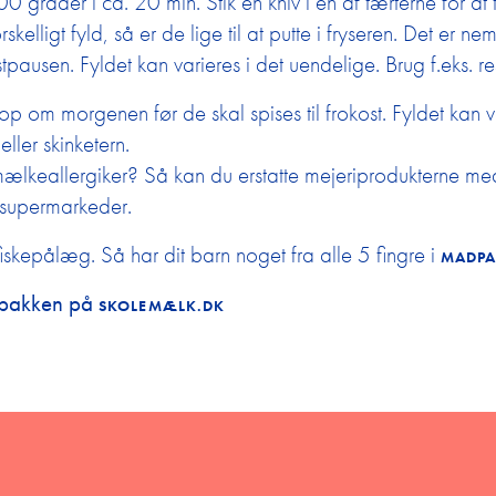
 grader i ca. 20 min. Stik en kniv i en af tærterne for at t
kelligt fyld, så er de lige til at putte i fryseren. Det er n
tpausen. Fyldet kan varieres i det uendelige. Brug f.eks. r
op om morgenen før de skal spises til frokost. Fyldet kan v
eller skinketern.
r mælkeallergiker? Så kan du erstatte mejeriprodukterne med
e supermarkeder.
skepålæg. Så har dit barn noget fra alle 5 fingre i
MADPA
madpakken på
SKOLEMÆLK.DK