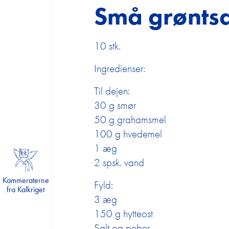
Undervisningsaktiviteter
Små grøntsa
Kammeraterne Fra Kalkriget
RO-BUDDY
10 stk.
Fantasi og havmagi
Ingredienser:
Monstersej talmagi
Til dejen:
Liv på landet
30 g smør
ABC
50 g grahamsmel
100 g hvedemel
Forårets forunderlige fauna
1 æg
Vild.Vildere.Videnskab
2 spsk. vand
Lær om hjernen og kroppen
Kammeraterne
Fyld:
Den magiske madkasse
fra Kalkriget
3 æg
Rekord i sport
150 g hytteost
Lær om truede dyr
Salt og peber