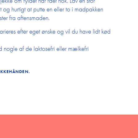
jekke om fyldet har fået nok. Lav en stor
emt og hurtigt at putte en eller to i madpakken
ester fra aftensmaden.
arieres efter eget ønske og vil du have lidt kød
 nogle af de laktosefri eller mælkefri
KKEHÅNDEN.