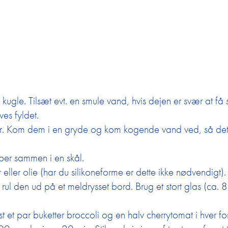
ugle. Tilsæt evt. en smule vand, hvis dejen er svær at få 
ves fyldet.
ter. Kom dem i en gryde og kom kogende vand ved, så de
eber sammen i en skål.
ller olie (har du silikoneforme er dette ikke nødvendigt).
ul den ud på et meldrysset bord. Brug et stort glas (ca. 8 
t par buketter broccoli og en halv cherrytomat i hver fo