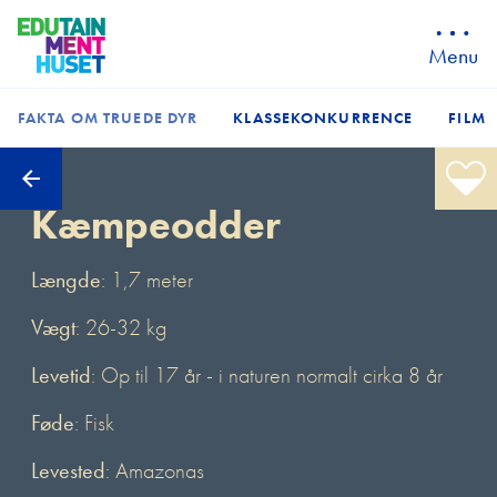
Menu
FAKTA OM TRUEDE DYR
KLASSEKONKURRENCE
FILM
Kæmpeodder
Længde
: 1,7 meter
Vægt
: 26-32 kg
Levetid
: Op til 17 år - i naturen normalt cirka 8 år
Føde
: Fisk
Levested
: Amazonas