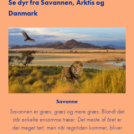
Se dyr fra Savannen, Arktis og
Danmark
Savanne
Savannen er græs, græs og mere græs. Blandt det
står enkelte ensomme træer. Det meste af året er
der meget tørt, men når regntiden kommer, bliver