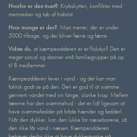
Hvorfor er den truet?
: Krybskytteri, konflikter med
mennesker og tab af habitat.
Hvor mange er der?
: Man mener, der er under
5000 tilbage, og der bliver færre og færre.
Vidste du
, at kæmpeodderen er et flokdyr? Den er
meget social og danner små familiegrupper på op
til 8 medlemmer.
Kæmpeodderen lever i vand - og det kan man
faktisk godt se på den. Den er god til at svømme
gennem vandet med sin lange, slanke krop. Mellem
tæerne har den svømmehud - det er lidt ligesom at
have svømmefødder på både hænder og fødder!
Når den dykker, kan den lukke for næseborene, så
den ikke får vand i næsen. Kæmpeodderen
behøver derfor ikke at have dykkermaske på.