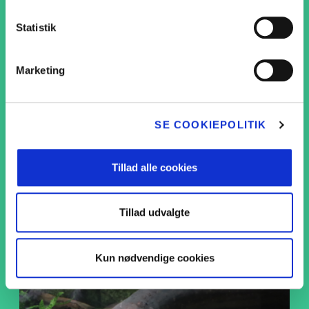
Projekt S
Statistik
Mælkehjø
Marketing
Slip kreativ
Skolemælks
SE COOKIEPOLITIK
Skolemælke
Tillad alle cookies
Dovendyr
Årets mælke
Tillad udvalgte
GÅ TIL DOVENDYR
Seminar: Sæ
den gode tri
Kun nødvendige cookies
klassen
Tilmelding 