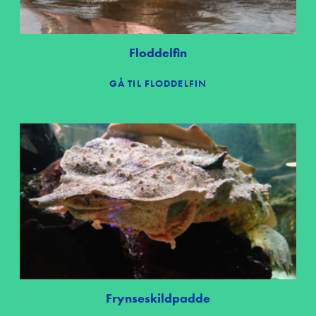
Floddelfin
GÅ TIL FLODDELFIN
Frynseskildpadde