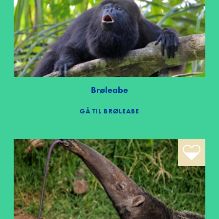
Brøleabe
GÅ TIL BRØLEABE