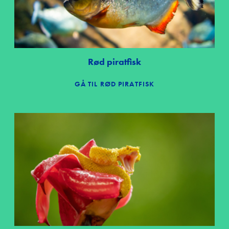
Rød piratfisk
GÅ TIL RØD PIRATFISK