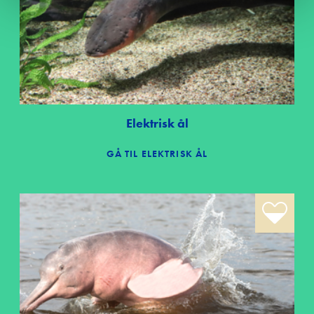
Om Edutain
Kontakt
Udbetaling 
trivselspul
Elektrisk ål
GÅ TIL ELEKTRISK ÅL