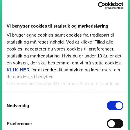
Basilisk
Fantasi o
Monsterse
GÅ TIL BASILISK
Vi benytter cookies til statistik og markedsføring
Liv på la
Vi bruger egne cookies samt cookies fra tredjepart til
ABC
statistik og målrettet indhold. Ved at klikke 'Tillad alle
cookies' accepterer du vores cookies til præferencer,
Forårets 
statistik og markedsføring. Hvis du er under 13 år, er det
Vild.Vild
en voksen, der skal bestemme, om vi må sætte cookies.
KLIK HER
for at ændre dit samtykke og læse mere om
Lær om h
de cookies, vi benytter.
Den magi
Læs mere om hvordan Mejeriernes Skolemælksordning
behandler dine personoplysninger i forbindelse med
Rekord i s
cookies i
PRIVATLIVSPOLITIKKEN
.
Samtykkevalg
Lær om tr
Nødvendig
Bladskærermyre
Madpakke
GÅ TIL BLADSKÆRERMYRE
Præferencer
Mission 