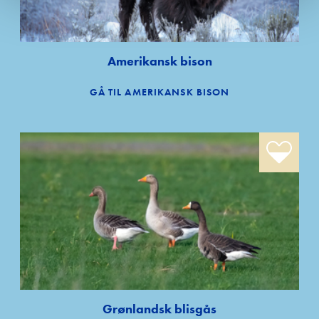
Om Edutain
Amerikansk bison
Kontakt
GÅ TIL AMERIKANSK BISON
Udbetaling 
trivselspul
Grønlandsk blisgås