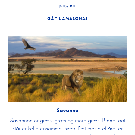
junglen.
GÅ TIL AMAZONAS
Savanne
Savannen er græs, græs og mere græs. Blandt det
står enkelte ensomme træer. Det meste af året er