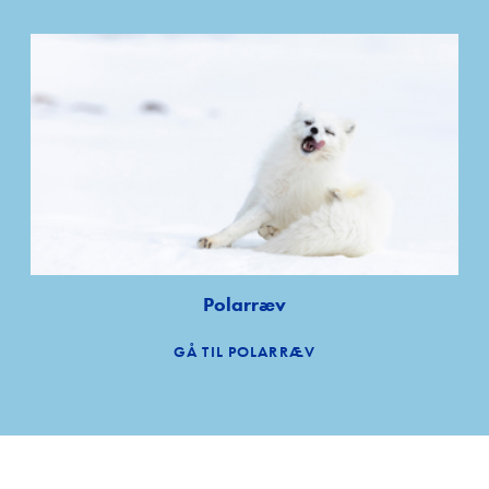
Polarræv
GÅ TIL POLARRÆV