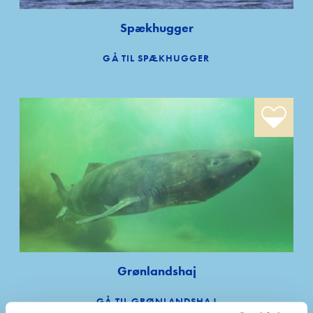
Spækhugger
GÅ TIL SPÆKHUGGER
Forside
Undervisnin
Grønlandshaj
Kammerate
GÅ TIL GRØNLANDSHAJ
RO-BUDD