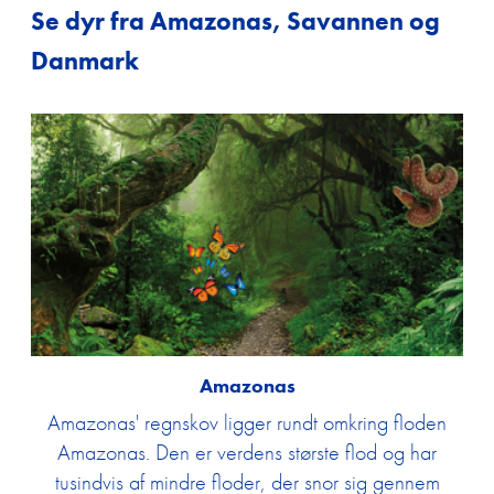
Se dyr fra Amazonas, Savannen og
Danmark
Amazonas
Amazonas' regnskov ligger rundt omkring floden
Amazonas. Den er verdens største flod og har
tusindvis af mindre floder, der snor sig gennem