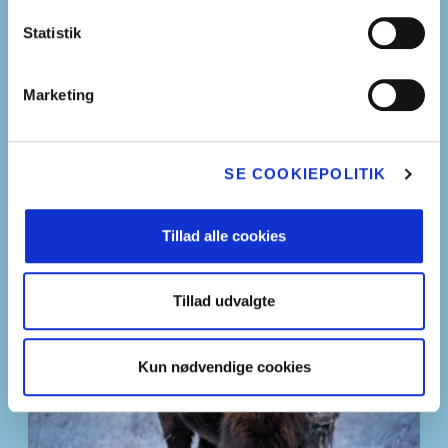
Projekt S
Statistik
Mælkehjø
Marketing
Slip kreativ
Skolemælks
SE COOKIEPOLITIK
Ismåge
Skolemælke
GÅ TIL ISMÅGE
Tillad alle cookies
Årets mælke
Tillad udvalgte
Seminar: Sæ
den gode tri
Kun nødvendige cookies
klassen
Tilmelding 