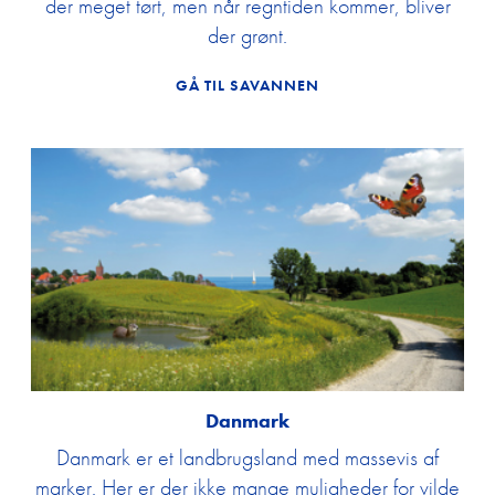
der meget tørt, men når regntiden kommer, bliver
der grønt.
GÅ TIL SAVANNEN
Danmark
Danmark er et landbrugsland med massevis af
marker. Her er der ikke mange muligheder for vilde