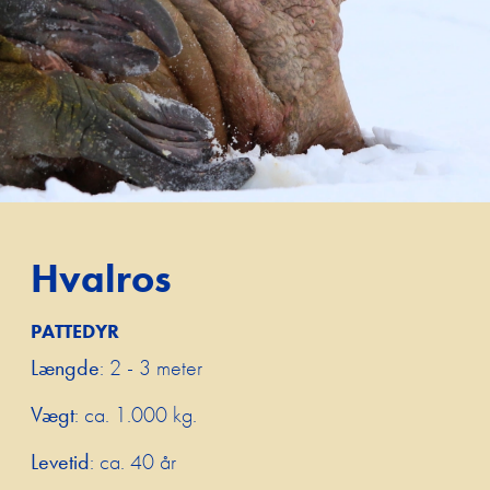
Hvalros
PATTEDYR
Længde
: 2 - 3 meter
Vægt
: ca. 1.000 kg.
Levetid
: ca. 40 år