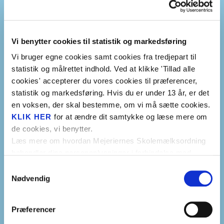
Fantasi o
Monsterse
Vi benytter cookies til statistik og markedsføring
Liv på la
Vi bruger egne cookies samt cookies fra tredjepart til
ABC
statistik og målrettet indhold. Ved at klikke 'Tillad alle
cookies' accepterer du vores cookies til præferencer,
Forårets 
statistik og markedsføring. Hvis du er under 13 år, er det
Vild.Vild
en voksen, der skal bestemme, om vi må sætte cookies.
KLIK HER
for at ændre dit samtykke og læse mere om
Lær om h
de cookies, vi benytter.
Den magi
Læs mere om hvordan Mejeriernes Skolemælksordning
Blåhval
behandler dine personoplysninger i forbindelse med
Rekord i s
cookies i
PRIVATLIVSPOLITIKKEN
.
GÅ TIL BLÅHVAL
Samtykkevalg
Lær om tr
Nødvendig
Madpakke
Præferencer
Mission 