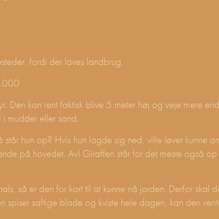
esteder, fordi der laves landbrug.
8.000
yr. Den kan rent faktisk blive 5 meter høj og veje mere 
d i mudder eller sand.
så står hun op? Hvis hun lagde sig ned, ville løver kunne a
ande på hovedet. Av! Giraffen står for det meste også op
ls, så er den for kort til at kunne nå jorden. Derfor skal 
 spiser saftige blade og kviste hele dagen, kan den vent