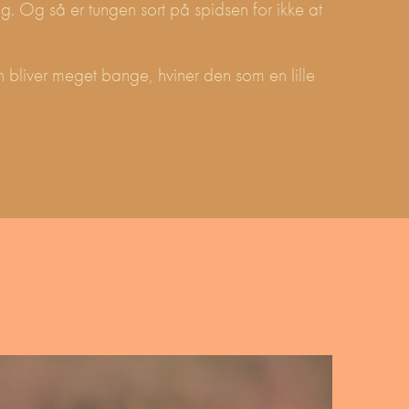
g. Og så er tungen sort på spidsen for ikke at
 bliver meget bange, hviner den som en lille