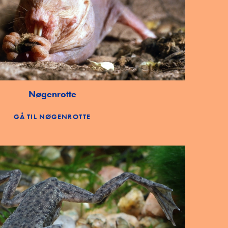
Nøgenrotte
GÅ TIL NØGENROTTE