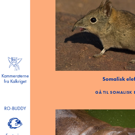
Fantasi og havmagi
Monstersej talmagi
Liv på landet
ABC
Forårets forunderlige fauna
Vild.Vildere.Videnskab
Lær om hjernen og kroppen
Kammeraterne
Somalisk ele
Den magiske madkasse
fra Kalkriget
Rekord i sport
GÅ TIL SOMALISK
Lær om truede dyr
RO-BUDDY
Madpakkedysten
Mission Min Krop
Projekt Sund Skole