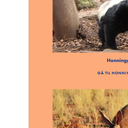
Om Edutainmenthuset
Kontakt
Udbetaling af midler fra
trivselspuljen 2026
Honning
GÅ TIL HONN