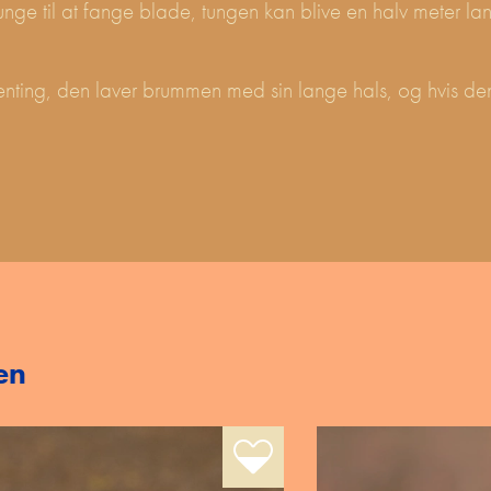
nge til at fange blade, tungen kan blive en halv meter lan
enting, den laver brummen med sin lange hals, og hvis den
en