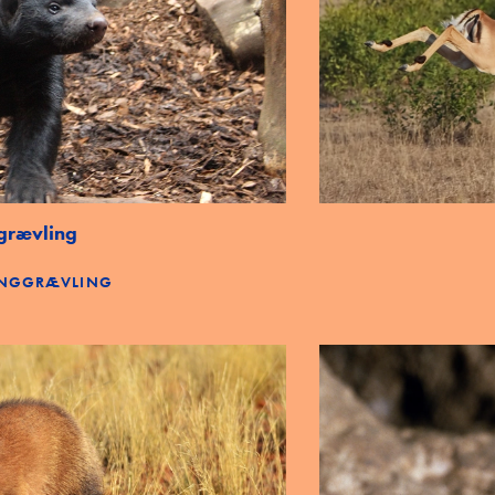
grævling
INGGRÆVLING