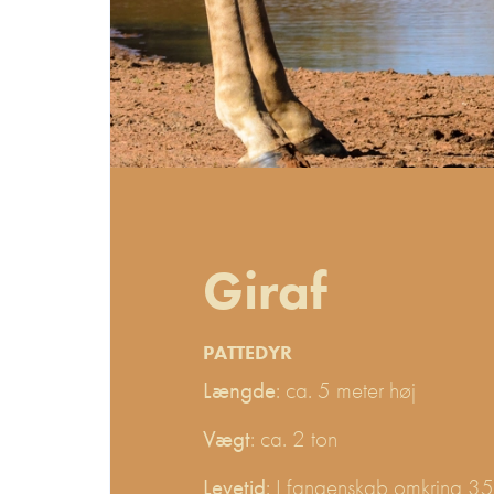
Giraf
PATTEDYR
Længde
: ca. 5 meter høj
Vægt
: ca. 2 ton
Levetid
: I fangenskab omkring 35