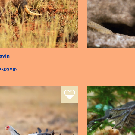
svin
JORDSVIN