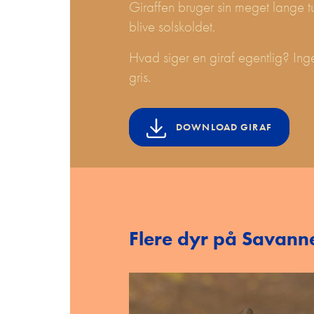
Giraffen bruger sin meget lange tu
blive solskoldet.
Hvad siger en giraf egentlig? Ing
gris.
DOWNLOAD GIRAF
Forside
Flere dyr på Savann
Undervisningsaktiviteter
Kammeraterne Fra Kalkriget
RO-BUDDY