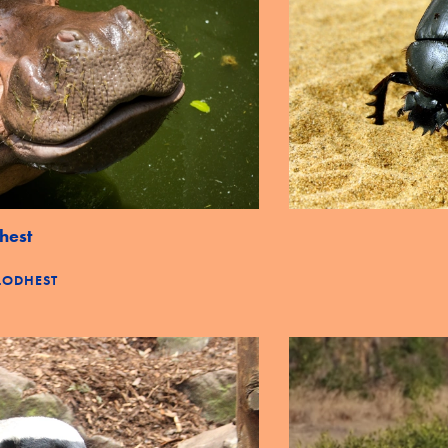
hest
FLODHEST