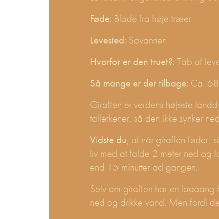
Føde
: Blade fra høje træer
Levested
: Savannen
Hvorfor er den truet?
: Tab af lev
Så mange er der tilbage
: Ca. 6
Giraffen er verdens højeste landd
tallerkener, så den ikke synker ne
Vidste du
, at når giraffen føder, 
liv med at falde 2 meter ned og l
end 15 minutter ad gangen.
Selv om giraffen har en laaaang ha
ned og drikke vand. Men fordi den