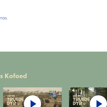
nas.
rs Kofoed