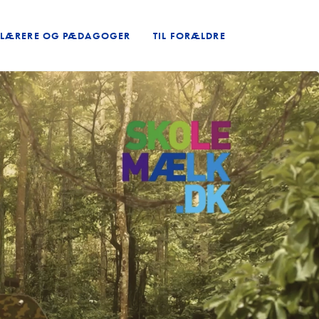
L LÆRERE OG PÆDAGOGER
TIL FORÆLDRE