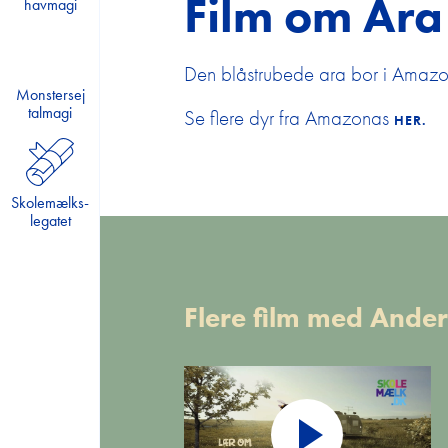
Film om Ara
havmagi
Mælkehjørnet
Den blåstrubede ara bor i Amazo
Slip kreativiteten løs!
Monstersej
talmagi
Se flere dyr fra Amazonas
HER.
Skolemælkslegatet
Skolemælkens Dag 2025
Skolemælks-
legatet
Årets mælkepatrulje
Seminar: Sæt fokus på
Flere film med Ande
den gode trivsel i
klassen
Tilmelding til nyhedsbrev