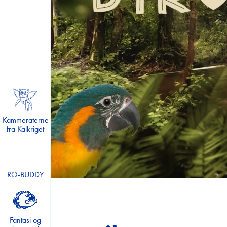
Monstersej talmagi
Liv på landet
ABC
Forårets forunderlige fauna
Vild.Vildere.Videnskab
Lær om hjernen og kroppen
Kammeraterne
Den magiske madkasse
fra Kalkriget
Rekord i sport
Lær om truede dyr
RO-BUDDY
Madpakkedysten
Mission Min Krop
Projekt Sund Skole
Fantasi og