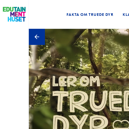
FAKTA OM TRUEDE DYR
KL
Forside
Undervisningsaktiviteter
Kammeraterne Fra Kalkriget
RO-BUDDY
Fantasi og havmagi