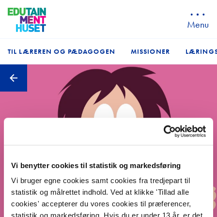
Menu
TIL LÆREREN OG PÆDAGOGEN
MISSIONER
LÆRINGS
Forside
Undervisnin
Kammerate
RO-BUDD
Fantasi o
Monsterse
Vi benytter cookies til statistik og markedsføring
Liv på la
Vi bruger egne cookies samt cookies fra tredjepart til
ABC
statistik og målrettet indhold. Ved at klikke 'Tillad alle
cookies' accepterer du vores cookies til præferencer,
Forårets 
statistik og markedsføring. Hvis du er under 13 år, er det