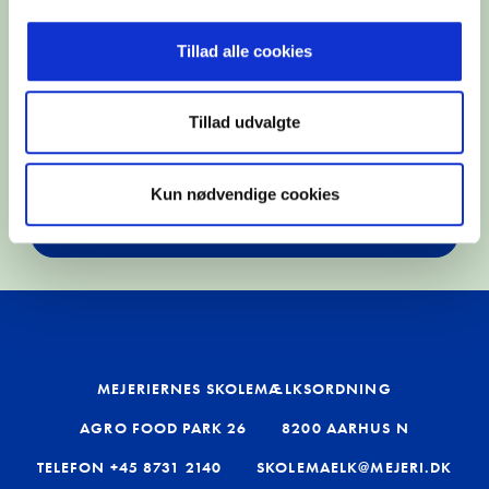
som holder på varme og fugtighed. Du ville
Skolemælke
simpelthen ikke kunne klare dig uden din hud.
Tillad alle cookies
(Kilde: SUNDHED.DK)
Årets mælke
Tillad udvalgte
Seminar: Sæ
den gode tri
Kun nødvendige cookies
klassen
DOWNLOAD FAKTAARK OM KROPPENS DELE
Tilmelding 
Om Edutain
Kontakt
MEJERIERNES SKOLEMÆLKSORDNING
AGRO FOOD PARK 26
8200 AARHUS N
Udbetaling 
trivselspul
TELEFON
+45 8731 2140
SKOLEMAELK@MEJERI.DK