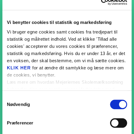
Fantasi o
Monsterse
BMX Racing
Vi benytter cookies til statistik og markedsføring
Liv på la
Vi bruger egne cookies samt cookies fra tredjepart til
GÅ TIL BMX RACING
ABC
statistik og målrettet indhold. Ved at klikke 'Tillad alle
cookies' accepterer du vores cookies til præferencer,
Forårets 
statistik og markedsføring. Hvis du er under 13 år, er det
Vild.Vild
en voksen, der skal bestemme, om vi må sætte cookies.
KLIK HER
for at ændre dit samtykke og læse mere om
Lær om h
de cookies, vi benytter.
Den magi
Læs mere om hvordan Mejeriernes Skolemælksordning
behandler dine personoplysninger i forbindelse med
Rekord i s
cookies i
PRIVATLIVSPOLITIKKEN
.
Samtykkevalg
Lær om tr
Nødvendig
Madpakke
Præferencer
Bordtennis
Mission 