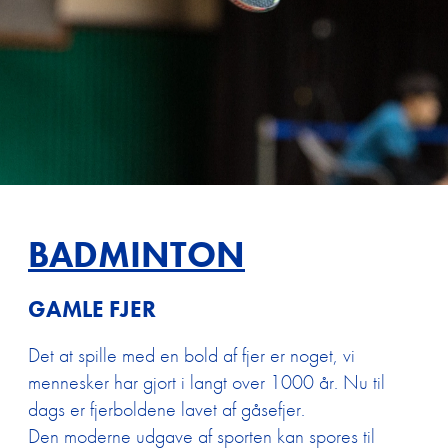
BADMINTON
GAMLE FJER
Det at spille med en bold af fjer er noget, vi
mennesker har gjort i langt over 1000 år. Nu til
dags er fjerboldene lavet af gåsefjer.
Den moderne udgave af sporten kan spores til