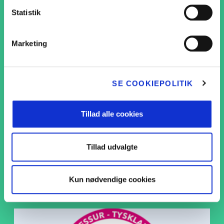
Projekt S
GÅ TIL BORDTENNIS
Statistik
Mælkehjø
Marketing
Slip kreativ
Skolemælks
SE COOKIEPOLITIK
Skolemælke
Tillad alle cookies
Årets mælke
Tillad udvalgte
Bueskydning
Seminar: Sæ
den gode tri
Kun nødvendige cookies
GÅ TIL BUESKYDNING
klassen
Tilmelding 