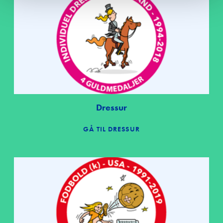
Om Edutain
Kontakt
Udbetaling 
trivselspul
Dressur
GÅ TIL DRESSUR