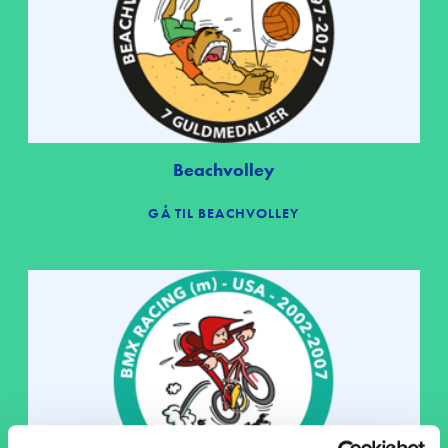
Beachvolley
GÅ TIL BEACHVOLLEY
Forside
Undervisnin
Kammerate
RO-BUDD