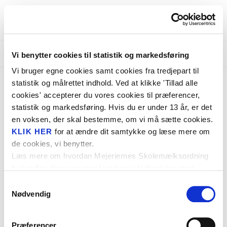
Menu
OSTENS DAG 2024 - FORMULAR
Vi benytter cookies til statistik og markedsføring
Vi bruger egne cookies samt cookies fra tredjepart til
statistik og målrettet indhold. Ved at klikke 'Tillad alle
Forside
cookies' accepterer du vores cookies til præferencer,
statistik og markedsføring. Hvis du er under 13 år, er det
en voksen, der skal bestemme, om vi må sætte cookies.
Undervisnin
KLIK HER
for at ændre dit samtykke og læse mere om
de cookies, vi benytter.
Slip kreativ
Læs mere om hvordan Mejeriernes Skolemælksordning
behandler dine personoplysninger i forbindelse med
Skolemælks
cookies i
PRIVATLIVSPOLITIKKEN
.
Samtykkevalg
Nødvendig
Skolemælke
Præferencer