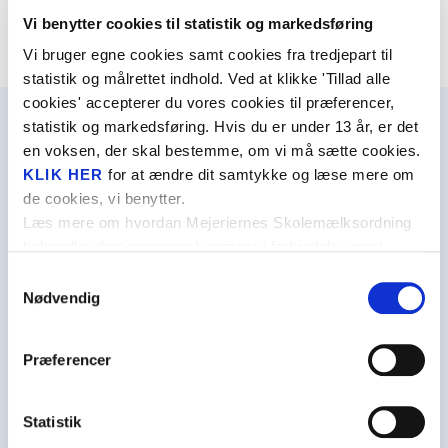
Monsterse
Vinderne får direkte besked ultimo marts.
Vi benytter cookies til statistik og markedsføring
Liv på la
Vi bruger egne cookies samt cookies fra tredjepart til
ABC
statistik og målrettet indhold. Ved at klikke 'Tillad alle
cookies' accepterer du vores cookies til præferencer,
Forårets 
statistik og markedsføring. Hvis du er under 13 år, er det
Vild.Vild
en voksen, der skal bestemme, om vi må sætte cookies.
Umbraco Forms requires a validation framework
KLIK HER
for at ændre dit samtykke og læse mere om
Lær om h
to run, please read documentation for posible
de cookies, vi benytter.
Den magi
Læs mere om hvordan Mejeriernes Skolemælksordning
options.
behandler dine personoplysninger i forbindelse med
Rekord i s
SEE UMBRACO FORMS DOCUMENTATION
cookies i
PRIVATLIVSPOLITIKKEN
.
Samtykkevalg
Lær om tr
Nødvendig
Send jeres dokumentation
Madpakke
Upload dokumentation her (Max. 10 MB)
*
Præferencer
Mission 
Projekt S
Statistik
Mælkehjø