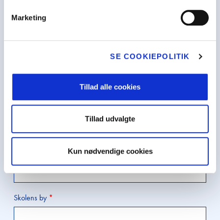
Dit navn
Marketing
Slip kreativ
Skolens navn
*
Skolemælks
SE COOKIEPOLITIK
Skolemælke
Tillad alle cookies
Skolens adresse
*
Årets mælke
Tillad udvalgte
Seminar: Sæ
den gode tri
Skolens postnummer
*
Kun nødvendige cookies
klassen
Tilmelding 
Skolens by
*
Om Edutain