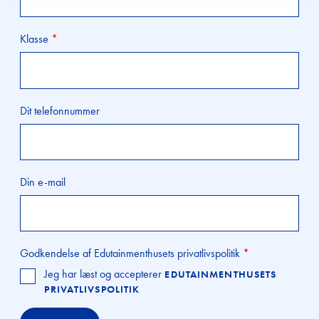
Kontakt
Klasse
*
Udbetaling 
trivselspul
Dit telefonnummer
Din e-mail
Godkendelse af Edutainmenthusets privatlivspolitik
*
Jeg har læst og accepterer
EDUTAINMENTHUSETS
PRIVATLIVSPOLITIK