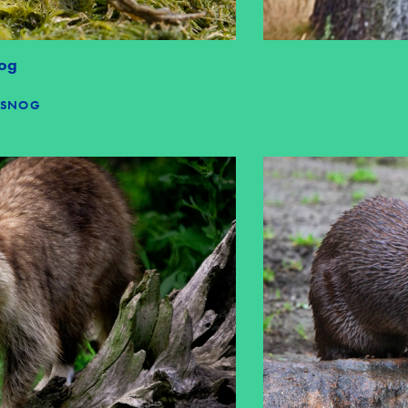
og
L SNOG