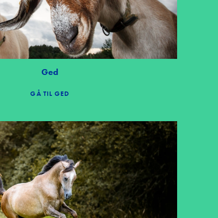
Ged
GÅ TIL GED