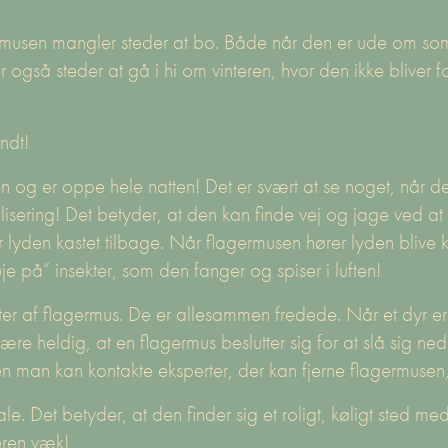
musen mangler steder at bo. Både når den er ude om som
 også steder at gå i hi om vinteren, hvor den ikke bliver f
ndt!
og er oppe hele natten! Det er svært at se noget, når de
sering! Det betyder, at den kan finde vej og jage ved at 
ver lyden kastet tilbage. Når flagermusen hører lyden blive
je på” insekter, som den fanger og spiser i luften!
ter af flagermus. De er allesammen fredede. Når et dyr er f
e heldig, at en flagermus beslutter sig for at slå sig ned 
en man kan kontakte eksperter, der kan fjerne flagermusen
le. Det betyder, at den finder sig et roligt, køligt sted
eren væk!