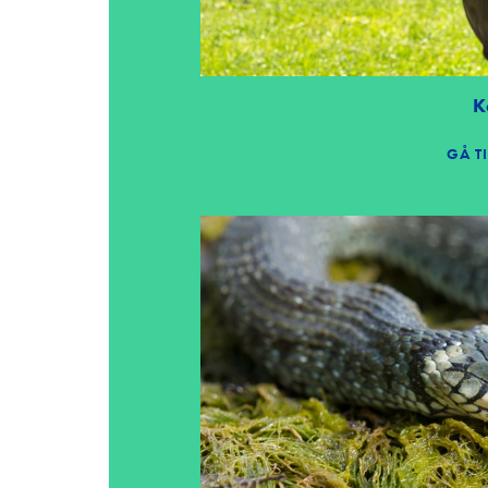
Om Edutainmenthuset
Kontakt
K
Udbetaling af midler fra
GÅ T
trivselspuljen 2026