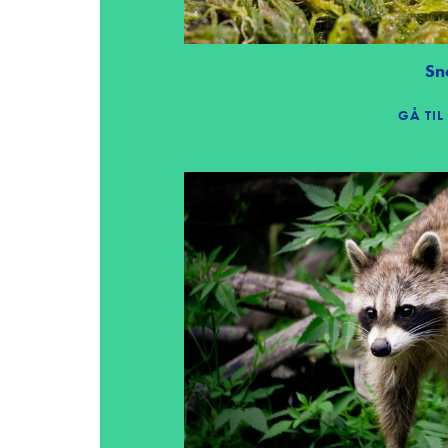
Sn
GÅ TI