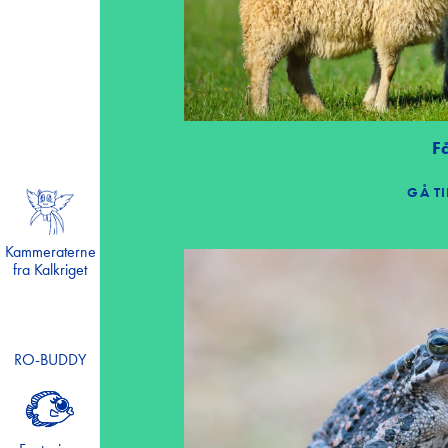
Fantasi og havmagi
Monstersej talmagi
Liv på landet
ABC
F
Forårets forunderlige fauna
GÅ TI
Vild.Vildere.Videnskab
Lær om hjernen og kroppen
Kammeraterne
Den magiske madkasse
fra Kalkriget
Rekord i sport
Lær om truede dyr
RO-BUDDY
Madpakkedysten
Mission Min Krop
Projekt Sund Skole