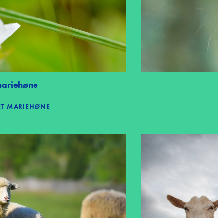
 mariehøne
TET MARIEHØNE