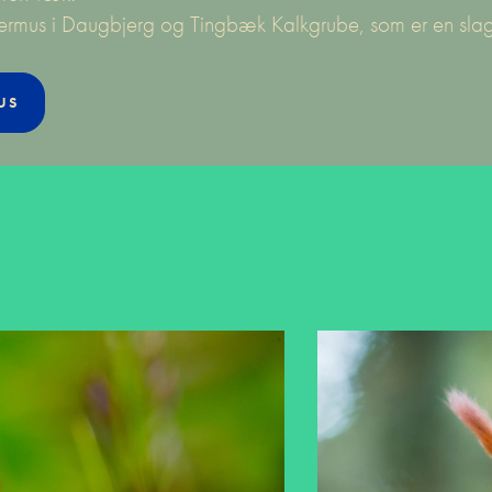
ermus i Daugbjerg og Tingbæk Kalkgrube, som er en slags 
US