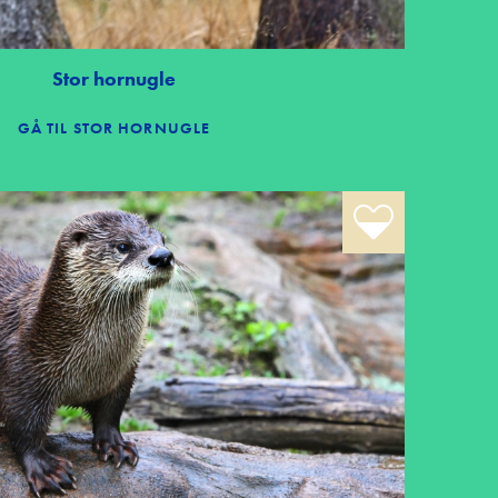
Stor hornugle
GÅ TIL STOR HORNUGLE