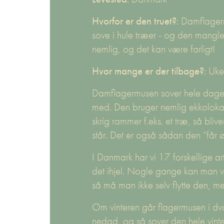
Hvorfor er den truet?
: Damflager
sove i hule træer - og den mangler
nemlig, og det kan være farligt!
Hvor mange er der tilbage?
: Uke
Damflagermusen sover hele dagen 
med. Den bruger nemlig ekkolokali
skrig rammer f.eks. et træ, så bli
står. Det er også sådan den “får ø
I Danmark har vi 17 forskellige ar
det ihjel. Nogle gange kan man vær
så må man ikke selv flytte den, m
Om vinteren går flagermusen i dva
nedad, og så sover den hele vint