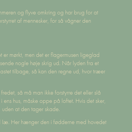
meren og flyve omkring og har brug for at
orstyrret af mennesker, for så vågner den
t er mørkt, men det er flagermusen ligeglad
sende nogle høje skrig ud. Når lyden fra et
 kastet tilbage, så kan den regne ud, hvor træer
redet, så må man ikke forstyrre det eller slå
i ens hus, måske oppe på loftet. Hvis det sker,
, uden at den tager skade.
 med læ. Her hænger den i fødderne med hovedet