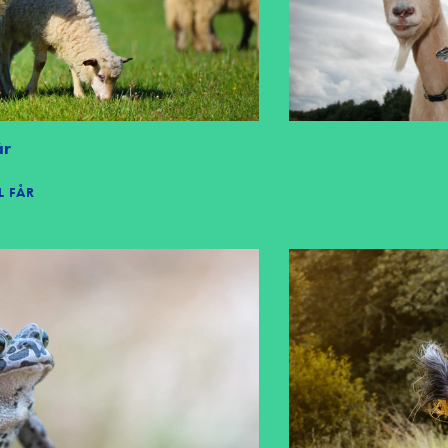
år
L FÅR