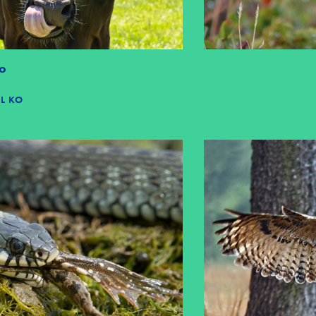
o
IL KO