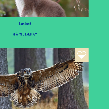
Lækat
GÅ TIL LÆKAT