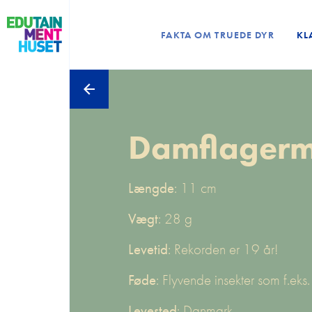
FAKTA OM TRUEDE DYR
KL
Damflager
Længde
: 11 cm
Vægt
: 28 g
Levetid
: Rekorden er 19 år!
Føde
: Flyvende insekter som f.ek
Levested
: Danmark