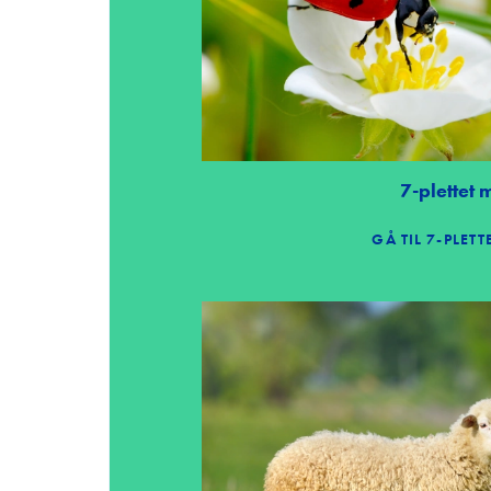
7-plettet
GÅ TIL 7-PLET
Forside
Undervisningsaktiviteter
Kammeraterne Fra Kalkriget
RO-BUDDY