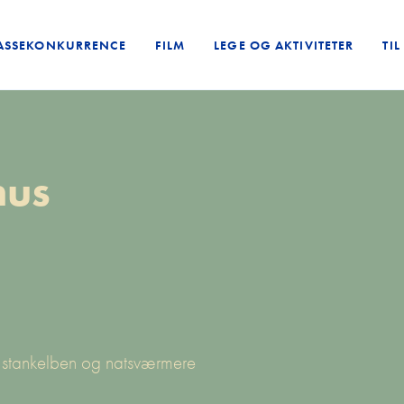
ASSEKONKURRENCE
FILM
LEGE OG AKTIVITETER
TI
mus
s. stankelben og natsværmere