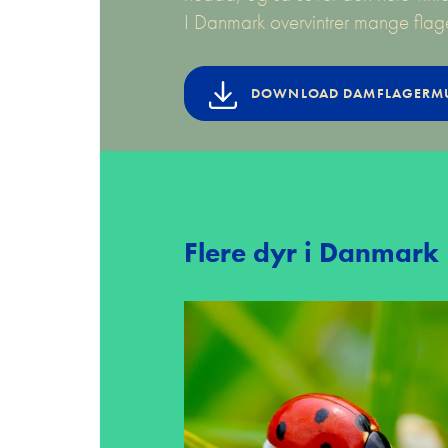
I Danmark overvintrer mange flag
DOWNLOAD DAMFLAGERM
Flere dyr i Danmark