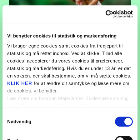
RO-BUDD
Fantasi o
Monsterse
Hasselmus
Vi benytter cookies til statistik og markedsføring
Liv på la
Vi bruger egne cookies samt cookies fra tredjepart til
GÅ TIL HASSELMUS
ABC
statistik og målrettet indhold. Ved at klikke 'Tillad alle
cookies' accepterer du vores cookies til præferencer,
Forårets 
statistik og markedsføring. Hvis du er under 13 år, er det
Vild.Vild
en voksen, der skal bestemme, om vi må sætte cookies.
KLIK HER
for at ændre dit samtykke og læse mere om
Lær om h
de cookies, vi benytter.
Den magi
Læs mere om hvordan Mejeriernes Skolemælksordning
behandler dine personoplysninger i forbindelse med
Rekord i s
cookies i
PRIVATLIVSPOLITIKKEN
.
Samtykkevalg
Lær om tr
Nødvendig
Madpakke