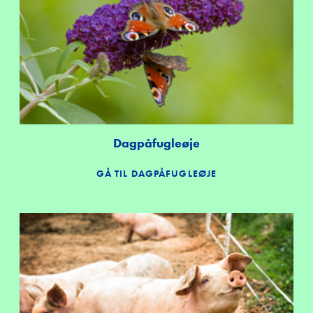
Dagpåfugleøje
GÅ TIL DAGPÅFUGLEØJE