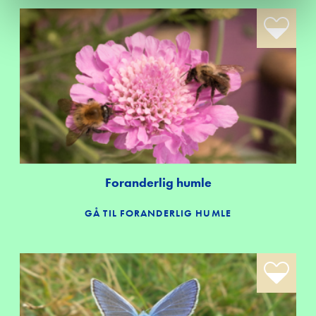
Tilmelding 
Om Edutain
Kontakt
Udbetaling 
trivselspul
Foranderlig humle
GÅ TIL FORANDERLIG HUMLE