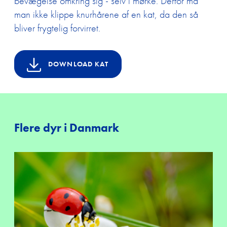
bevægelse omkring sig - selv i mørke. Derfor må
man ikke klippe knurhårene af en kat, da den så
bliver frygtelig forvirret.
DOWNLOAD KAT
Flere dyr i Danmark