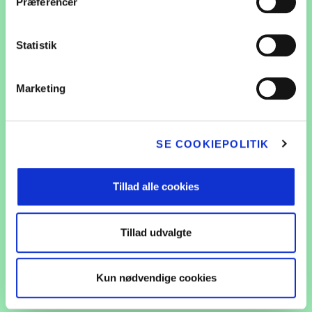
Præferencer
Mission 
Europæisk ulv
Projekt S
GÅ TIL EUROPÆISK ULV
Statistik
Mælkehjø
Marketing
Slip kreativ
Skolemælks
SE COOKIEPOLITIK
Skolemælke
Tillad alle cookies
Årets mælke
Tillad udvalgte
Damflagermus
Seminar: Sæ
den gode tri
Kun nødvendige cookies
GÅ TIL DAMFLAGERMUS
klassen