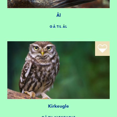
Ål
GÅ TIL ÅL
Kirkeugle