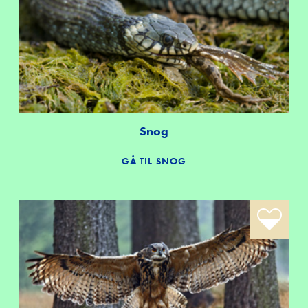
Snog
GÅ TIL SNOG