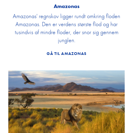
Amazonas
Amazonas' regnskov ligger rundt omkring floden
Amazonas. Den er verdens største flod og har
tusindvis af mindre floder, der snor sig gennem
junglen.
GÅ TIL AMAZONAS